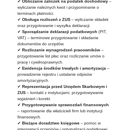
✔
Obliczanie zaliczek na podatek dochodowy
 – 
wyliczanie należnych kwot i przypominanie o 
terminach płatności.
✔
Obsługa rozliczeń z ZUS
 – wyliczanie składek 
oraz przygotowanie i wysyłka deklaracji.
✔
Sporządzanie deklaracji podatkowych
 (PIT, 
VAT) – terminowe przygotowanie i składanie 
dokumentów do urzędów.
✔
Rozliczanie wynagrodzeń pracowników
 – 
przygotowanie list płac oraz rozliczanie umów o 
pracę i cywilnoprawnych.
✔
Ewidencja środków trwałych i amortyzacja
 – 
prowadzenie rejestru i ustalanie odpisów 
amortyzacyjnych.
✔
Reprezentacja przed Urzędem Skarbowym i 
ZUS
 – kontakt z instytucjami, przygotowywanie 
wyjaśnień i korekt.
✔
Przygotowywanie sprawozdań finansowych
– raportowanie dla właścicieli firm lub instytucji 
finansowych.
✔
Bieżące doradztwo księgowe
 – pomoc w 
interpretacji przepisów i optymalizacji podatkowej.